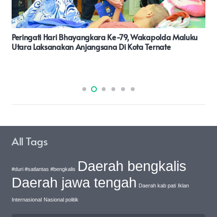
Ustaz Dr. Damanhur, Lc., MA Ingatkan Jamaah Agar
Tidak Menipu Dan Memutarbalikkan Fakta Dalam
Khutbah Jumat
All Tags
Daerah bengkalis
#duri #satlantas #bengkalis
Daerah jawa tengah
Daerah kab pati
Iklan
Internasional
Nasional politik