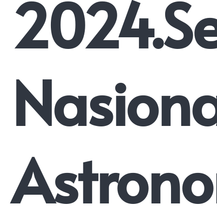
2024.S
Nasiona
Astron