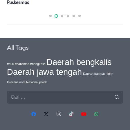
All Tags
Daerah bengkalis
#duri #satlantas #bengkalis
Daerah jawa tengah
Daerah kab pati
Iklan
Internasional
Nasional politik
Cari
untuk: