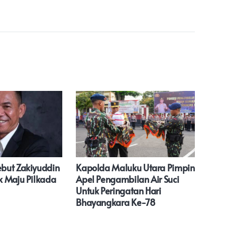
but Zakiyuddin
Kapolda Maluku Utara Pimpin
Men
 Maju Pilkada
Apel Pengambilan Air Suci
RI D
Untuk Peringatan Hari
Sia
Bhayangkara Ke-78