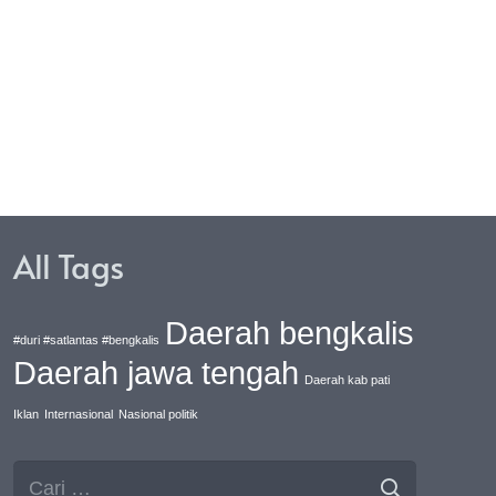
Merayakan Maulid Nabi
Muhammad SAW.
All Tags
Daerah bengkalis
#duri #satlantas #bengkalis
Daerah jawa tengah
Daerah kab pati
Iklan
Internasional
Nasional politik
Cari