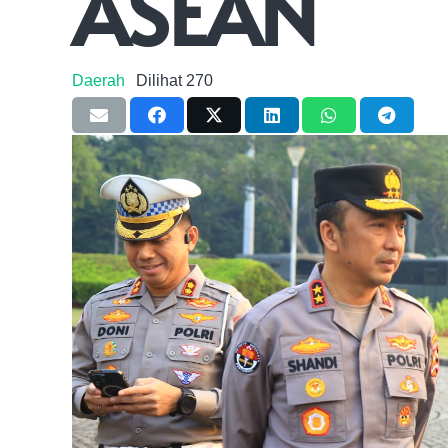
ASEAN
Daerah
Dilihat
270