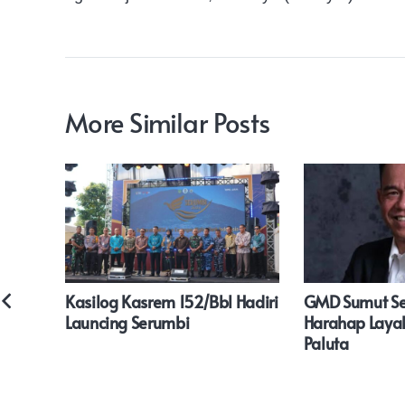
More Similar Posts
ar
Kasilog Kasrem 152/Bbl Hadiri
GMD Sumut Se
dus
Launcing Serumbi
Harahap Layak
da Apa
Paluta