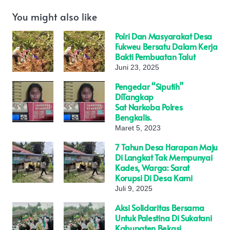
You might also like
Polri Dan Masyarakat Desa
Fukweu Bersatu Dalam Kerja
Bakti Pembuatan Talut
Juni 23, 2025
Pengedar “siputih”
DiTangkap
Sat Narkoba Polres
Bengkalis.
Maret 5, 2023
7 Tahun Desa Harapan Maju
Di Langkat Tak Mempunyai
Kades, Warga: Sarat
Korupsi Di Desa Kami
Juli 9, 2025
Aksi Solidaritas Bersama
Untuk Palestina Di Sukatani
Kabupaten Bekasi.