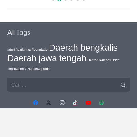
All Tags
Daerah bengkalis
#duri #satlantas #bengkalis
Daerah jawa tengah
Daerah kab pati
Iklan
Internasional
Nasional politik
Cari
untuk:
Recent Posts