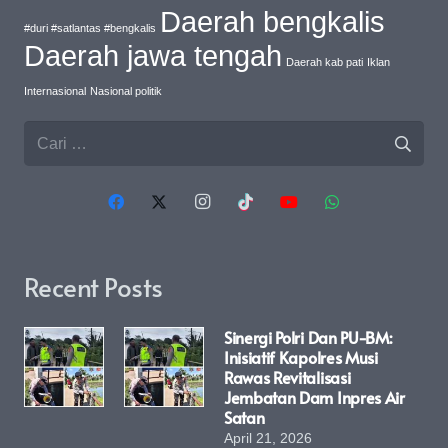
Daerah bengkalis
#duri #satlantas #bengkalis
Daerah jawa tengah
Daerah kab pati
Iklan
Internasional
Nasional politik
Cari
untuk:
Recent Posts
Sinergi Polri Dan PU-BM:
Inisiatif Kapolres Musi
Rawas Revitalisasi
Jembatan Dam Inpres Air
Satan
April 21, 2026