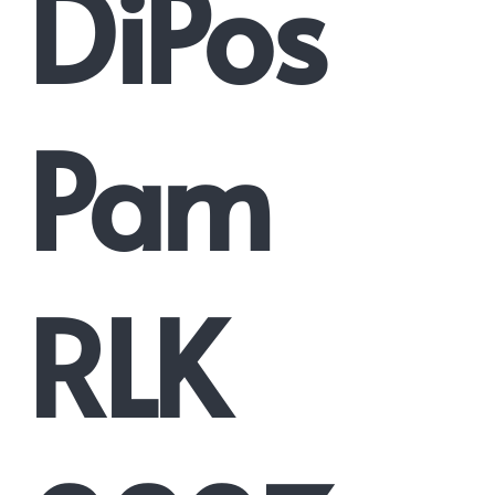
DiPos
Pam
RLK