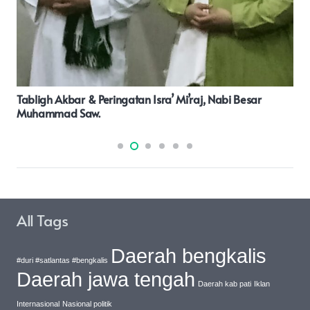
Dalih Menutupi Kredit Macet, Oknum Pegawai BRI Di
Pasaman Pinjam Uang Nasabah Rp50 Juta
All Tags
Daerah bengkalis
#duri #satlantas #bengkalis
Daerah jawa tengah
Daerah kab pati
Iklan
Internasional
Nasional politik