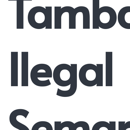
Tamb
Ilegal
Semar