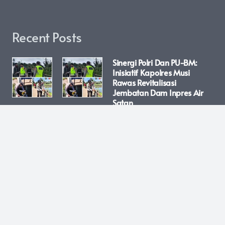
Recent Posts
Sinergi Polri Dan PU-BM:
Inisiatif Kapolres Musi
Rawas Revitalisasi
Jembatan Dam Inpres Air
Satan
April 21, 2026
Polisi! Gerak Cepat, Pelaku
Penganiayaan Di Batangan
Dibekuk Saat Kabur Ke
Jepara, Dua Rekannya
Masih Diburu
April 21, 2026
LUBUK LINGGAU – Satuan
Binmas (Sat Binmas) Polres
Lubuk Linggau Terus