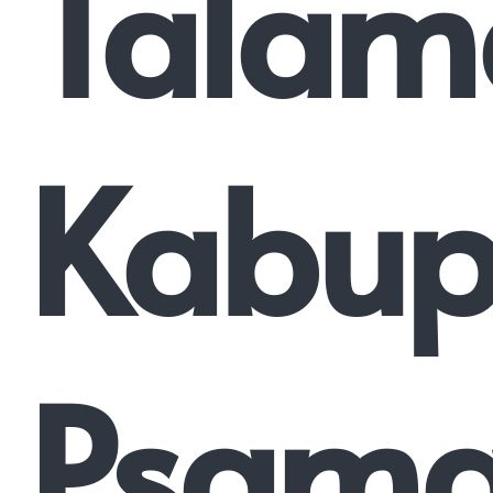
Talam
Kabup
Psam