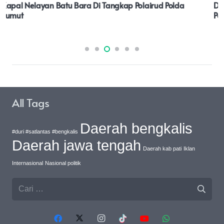
Di Duga Percobaan Pencabulan, Oknum Anggota DPRD
Pasaman Partai Nasdem Di Polisikan
All Tags
Daerah bengkalis
#duri #satlantas #bengkalis
Daerah jawa tengah
Daerah kab pati
Iklan
Internasional
Nasional politik
Cari
untuk: