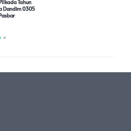
ilkada Tahun
Jum
a Dandim 0305
Pasbar