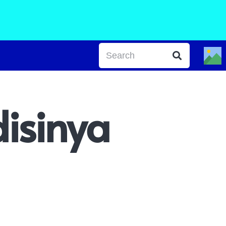
disinya
a