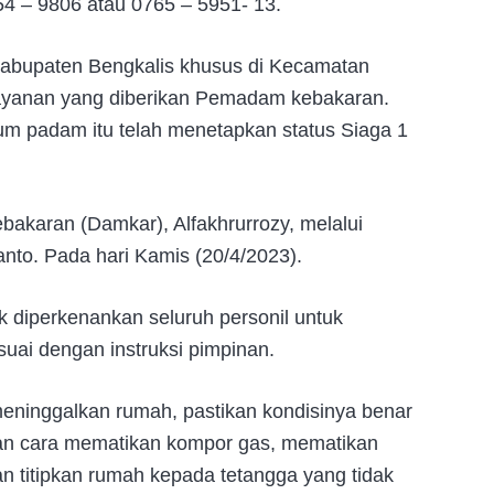
4 – 9806 atau 0765 – 5951- 13.
t Kabupaten Bengkalis khusus di Kecamatan
ayanan yang diberikan Pemadam kebakaran.
m padam itu telah menetapkan status Siaga 1
akaran (Damkar), Alfakhrurrozy, melalui
to. Pada hari Kamis (20/4/2023).
ak diperkenankan seluruh personil untuk
suai dengan instruksi pimpinan.
ninggalkan rumah, pastikan kondisinya benar
gan cara mematikan kompor gas, mematikan
dan titipkan rumah kepada tetangga yang tidak