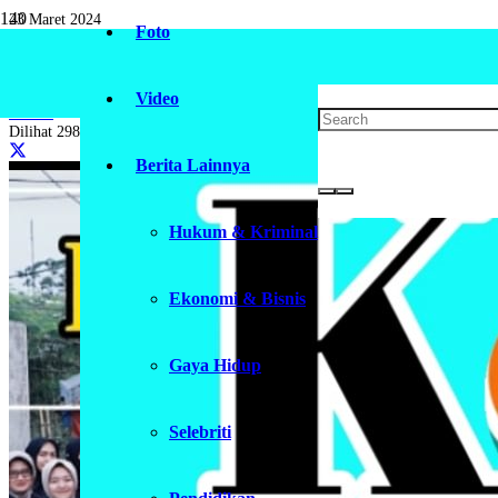
23 Maret 2024
Foto
Raih Berkah Ramadhan: Polwan Polda Jab
Video
Daerah
Dilihat
298
Berita Lainnya
Hukum & Kriminal
Ekonomi & Bisnis
Gaya Hidup
Selebriti